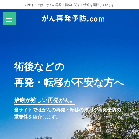
このサイトでは、がんの再発・転移に関する情報を掲載しています。
メ
ニ
ュ
ー
を
開
く
術後などの
再発・転移が不安な方へ
治療が難しい再発がん。
当サイトではがんの再発・転移の原因や再発予防の
重要性を紹介します。