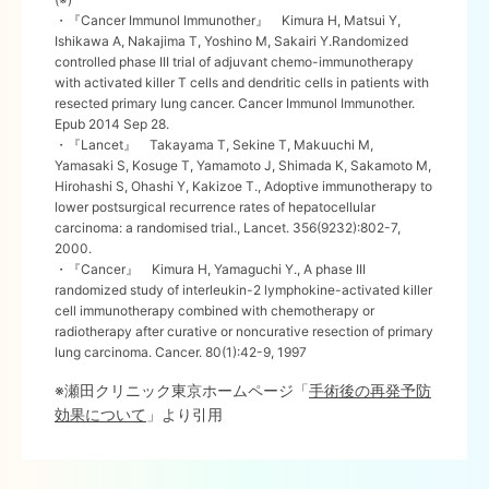
・『Cancer Immunol Immunother』 Kimura H, Matsui Y,
Ishikawa A, Nakajima T, Yoshino M, Sakairi Y.Randomized
controlled phase III trial of adjuvant chemo-immunotherapy
with activated killer T cells and dendritic cells in patients with
resected primary lung cancer. Cancer Immunol Immunother.
Epub 2014 Sep 28.
・『Lancet』 Takayama T, Sekine T, Makuuchi M,
Yamasaki S, Kosuge T, Yamamoto J, Shimada K, Sakamoto M,
Hirohashi S, Ohashi Y, Kakizoe T., Adoptive immunotherapy to
lower postsurgical recurrence rates of hepatocellular
carcinoma: a randomised trial., Lancet. 356(9232):802-7,
2000.
・『Cancer』 Kimura H, Yamaguchi Y., A phase III
randomized study of interleukin-2 lymphokine-activated killer
cell immunotherapy combined with chemotherapy or
radiotherapy after curative or noncurative resection of primary
lung carcinoma. Cancer. 80(1):42-9, 1997
※瀬田クリニック東京ホームページ「
手術後の再発予防
効果について
」より引用