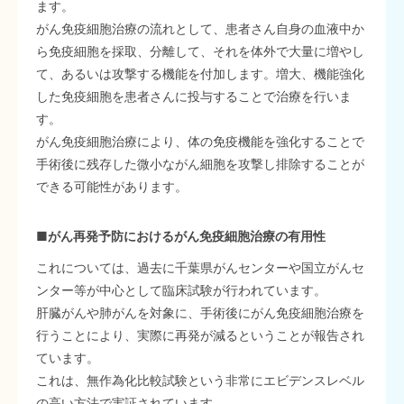
ます。
がん免疫細胞治療の流れとして、患者さん自身の血液中か
ら免疫細胞を採取、分離して、それを体外で大量に増やし
て、あるいは攻撃する機能を付加します。増大、機能強化
した免疫細胞を患者さんに投与することで治療を行いま
す。
がん免疫細胞治療により、体の免疫機能を強化することで
手術後に残存した微小ながん細胞を攻撃し排除することが
できる可能性があります。
■がん再発予防におけるがん免疫細胞治療の有用性
これについては、過去に千葉県がんセンターや国立がんセ
ンター等が中心として臨床試験が行われています。
肝臓がんや肺がんを対象に、手術後にがん免疫細胞治療を
行うことにより、実際に再発が減るということが報告され
ています。
これは、無作為化比較試験という非常にエビデンスレベル
の高い方法で実証されています。