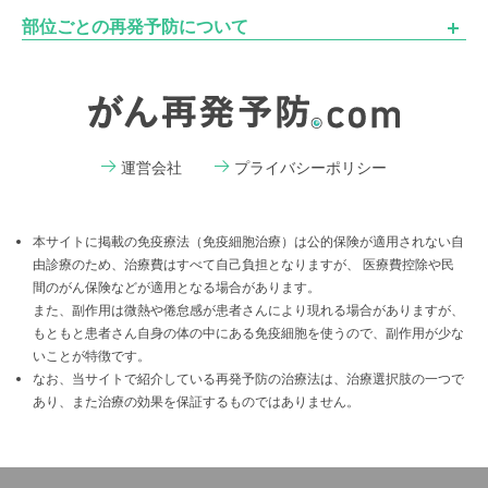
開
部位ごとの再発予防について
運営会社
プライバシーポリシー
本サイトに掲載の免疫療法（免疫細胞治療）は公的保険が適用されない自
由診療のため、治療費はすべて自己負担となりますが、 医療費控除や民
間のがん保険などが適用となる場合があります。
また、副作用は微熱や倦怠感が患者さんにより現れる場合がありますが、
もともと患者さん自身の体の中にある免疫細胞を使うので、副作用が少な
いことが特徴です。
なお、当サイトで紹介している再発予防の治療法は、治療選択肢の一つで
あり、また治療の効果を保証するものではありません。